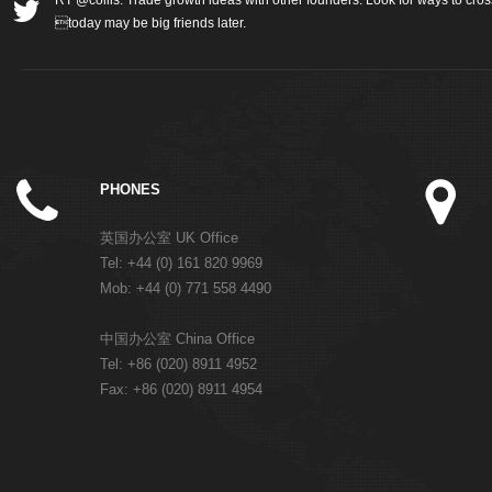
RT @collis: Trade growth ideas with other founders. Look for ways to cros
today may be big friends later.
PHONES
英国办公室 UK Office
Tel: +44 (0) 161 820 9969
Mob: +44 (0) 771 558 4490
中国办公室 China Office
Tel: +86 (020) 8911 4952
Fax: +86 (020) 8911 4954