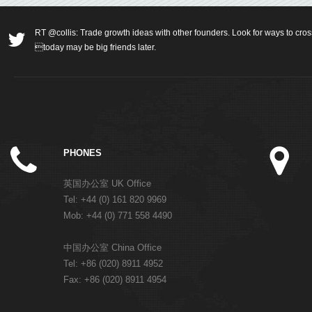
RT @collis: Trade growth ideas with other founders. Look for ways to cros
today may be big friends later.
PHONES
英国办公室 UK Office
Tel: +44 (0) 161 820 9969
Mob: +44 (0) 771 558 4490
中国办公室 China Office
Tel: +86 (020) 8911 4952
Fax: +86 (020) 8911 4954