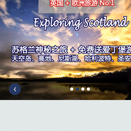
Prev
1
2
3
4