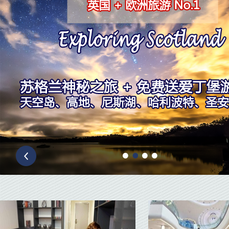
Prev
1
2
3
4