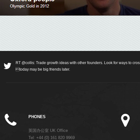
RT @collis: Trade growth ideas with other founders. Look for ways to cros
today may be big friends later.
PHONES
英国办公室 UK Office
Tel: +44 (0) 161 820 9969