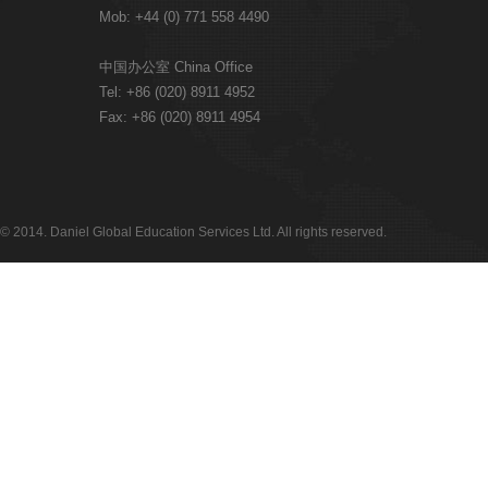
Mob: +44 (0) 771 558 4490
中国办公室 China Office
Tel: +86 (020) 8911 4952
Fax: +86 (020) 8911 4954
© 2014. Daniel Global Education Services Ltd. All rights reserved.